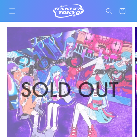
コンテ
カ
ンツに
ー
進む
ト
商品情
報にス
キップ