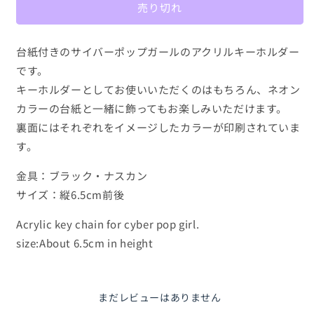
売り切れ
ー
ー
vol.3
vol.3
の
の
台紙付きのサイバーポップガールのアクリルキーホルダー
数
数
です。
量
量
キーホルダーとしてお使いいただくのはもちろん、ネオン
を
を
カラーの台紙と一緒に飾ってもお楽しみいただけます。
減
増
裏面にはそれぞれをイメージしたカラーが印刷されていま
ら
や
す。
す
す
金具：ブラック・ナスカン
サイズ：縦6.5cm前後
Acrylic key chain for cyber pop girl.
size:About 6.5cm in height
まだレビューはありません