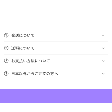
折
り
発送について
た
た
送料について
み
可
お支払い方法について
能
な
日本以外からご注文の方へ
コ
ン
テ
ン
ツ