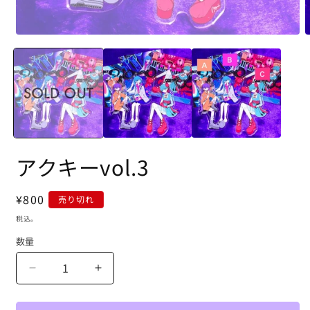
アクキーvol.3
通
¥800
売り切れ
常
税込。
価
数量
格
ア
ア
ク
ク
キ
キ