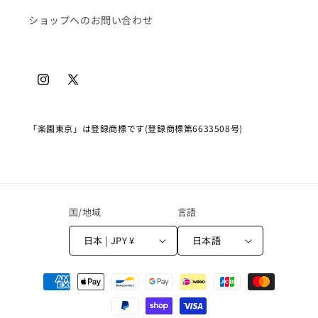
ショップへのお問い合わせ
Instagram
X
(Twitter)
「楽園東京」は登録商標です(登録商標第6633508号)
国/地域
言語
日本 | JPY ¥
日本語
決
済
方