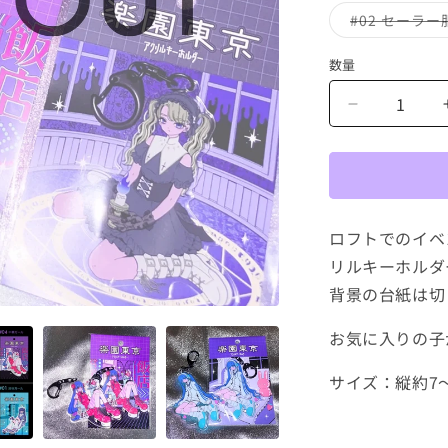
#02 セーラ
数量
ア
ク
リ
ル
キ
ー
ロフトでのイベ
ホ
リルキーホルダ
ル
背景の台紙は切
ダ
ー
お気に入りの子
#01
～
サイズ：縦約7～
#06
の
数