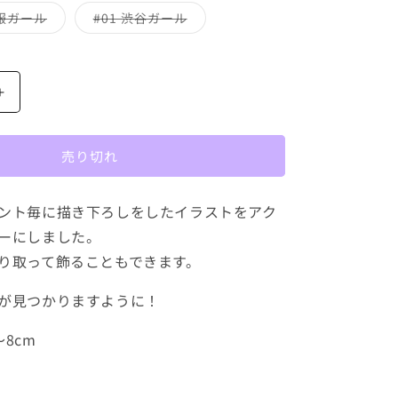
エ
エ
ン
ン
ー
ー
バ
バ
ー服ガール
#01 渋谷ガール
は
は
シ
シ
リ
リ
売
売
ョ
ョ
エ
エ
り
り
ン
ン
ー
ー
切
切
は
は
シ
シ
れ
れ
売
売
ョ
ョ
て
て
り
り
ン
ン
い
い
ア
切
切
は
は
る
る
れ
れ
売
売
ク
か
か
て
て
り
り
販
販
い
い
切
切
リ
売
売
る
る
れ
れ
売り切れ
で
で
か
か
ル
て
て
き
き
販
販
い
い
ま
ま
キ
売
売
る
る
せ
せ
で
で
か
か
ー
ント毎に描き下ろしをしたイラストをアク
ん
ん
き
き
販
販
ま
ま
売
売
ホ
ーにしました。
せ
せ
で
で
ル
ん
ん
き
き
り取って飾ることもできます。
ま
ま
ダ
せ
せ
ん
ん
ー
が見つかりますように！
#01
～
8cm
#06
の
数