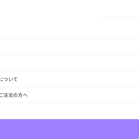
量
を
減
ら
す
について
ご注文の方へ