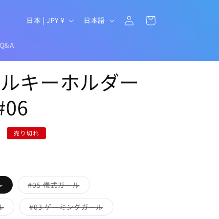
ロ
カ
グ
国
言
ー
日本 | JPY ¥
日本語
イ
/
語
ト
ン
地
/Q&A
域
リルキーホルダー
#06
売り切れ
バ
バ
ル
#05 儀式ガール
リ
リ
エ
エ
ー
ー
バ
バ
ル
#03 ゲーミングガール
シ
シ
リ
リ
ョ
ョ