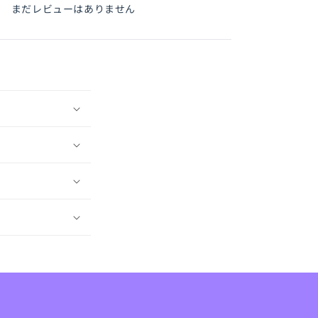
まだレビューはありません
量
を
増
や
す