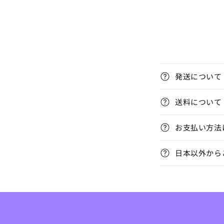
折
発送について
り
た
送料について
た
お支払い方法
み
可
日本以外から
能
な
コ
ン