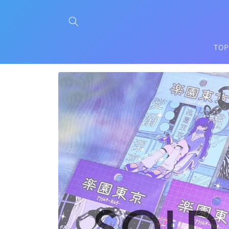
コンテ
ンツに
進む
TOP
商品情
報にス
キップ