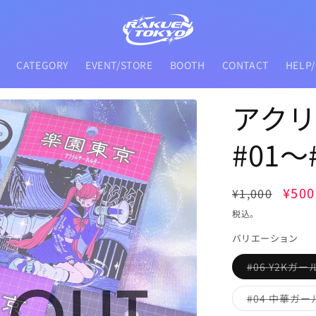
CATEGORY
EVENT/STORE
BOOTH
CONTACT
HELP
アク
#01～
通
セ
¥500
¥1,000
常
ー
税込。
価
ル
バリエーション
格
価
#06 Y2Kガー
格
#04 中華ガー