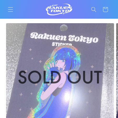
コンテ
カ
ンツに
ー
進む
ト
商品情
報にス
キップ