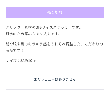
リ
リ
ッ
ッ
売り切れ
タ
タ
ー
ー
ス
ス
グリッター素材のBIGサイズステッカーです。
テ
テ
耐水のため厚みもあり丈夫です。
ッ
ッ
髪や服や目のキラキラ感をそれぞれ調整した、こだわりの
カ
カ
ー
ー
商品です！
【夏
【夏
サイズ：縦約10cm
の
の
子】
子】
の
の
数
数
まだレビューはありません
量
量
を
を
減
増
ら
や
す
す