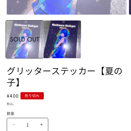
グリッターステッカー【夏の
子】
通
¥400
売り切れ
常
税込。
価
数量
格
グ
グ