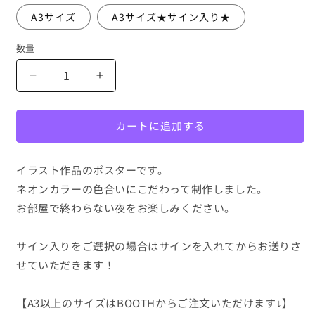
A3サイズ
A3サイズ★サイン入り★
数量
A4・
A4・
A3
A3
ポ
ポ
カートに追加する
ス
ス
タ
タ
ー
ー
イラスト作品のポスターです。
【電
【電
ネオンカラーの色合いにこだわって制作しました。
子
子
お部屋で終わらない夜をお楽しみください。
遊
遊
戯
戯
サイン入りをご選択の場合はサインを入れてからお送りさ
館
館
せていただきます！
宇
宇
宙
宙
初
初
【A3以上のサイズはBOOTHからご注文いただけます↓】