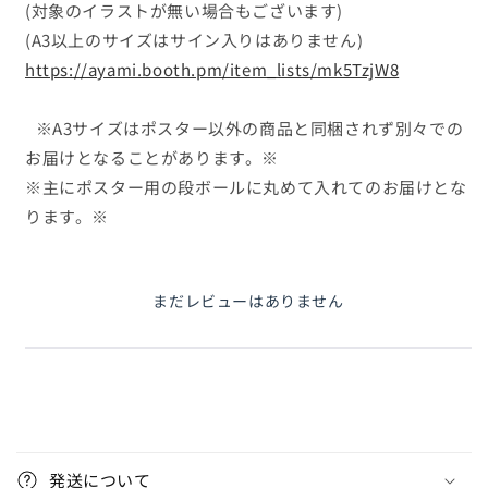
号
号
(対象のイラストが無い場合もございます)
店】
店】
(A3以上のサイズはサイン入りはありません)
の
の
https://ayami.booth.pm/item_lists/mk5TzjW8
数
数
量
量
※A3サイズはポスター以外の商品と同梱されず別々での
を
を
お届けとなることがあります。※
減
増
※主にポスター用の段ボールに丸めて入れてのお届けとな
ら
や
す
す
ります。※
まだレビューはありません
折
り
発送について