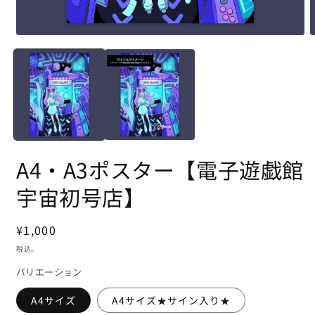
A4・A3ポスター【電子遊戯館
宇宙初号店】
通
¥1,000
常
税込。
価
バリエーション
格
A4サイズ
A4サイズ★サイン入り★