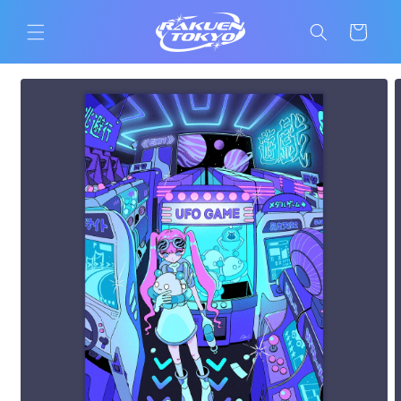
コンテ
カ
ンツに
ー
進む
ト
商品情
報にス
キップ